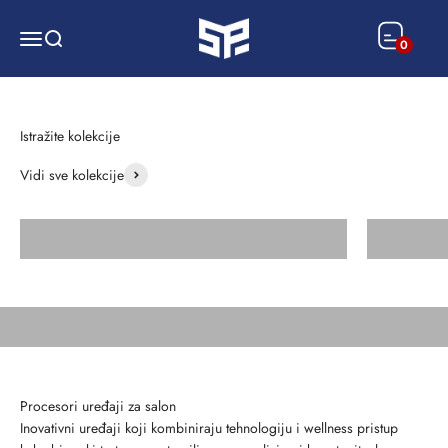
SP OPREMA
0
Vidi sve kolekcije
Frizerske stolice
Yume SPA
Povećajte ljepotu, povećajte profitabilnost
Saznaj više
Inovativni uređaji koji kombiniraju tehnologiju i wellness pristup