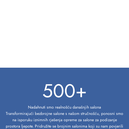
500
+
Nadahnuti smo realnošću današnjih salona
Transformirajući bezbrojne salone s našom stručnošću, ponosni smo
na isporuku iznimnih rješenja opreme za salone za podizanje
prostora ljepote. Pridružite se brojnim salonima koji su nam povjerili