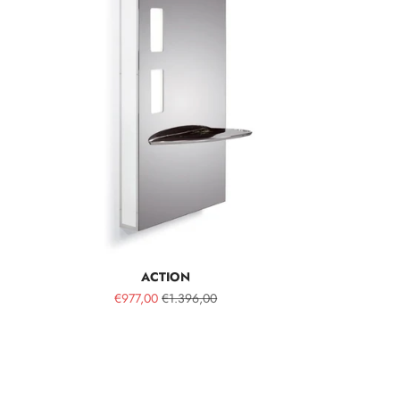
ACTION
€977,00
€1.396,00
SPA MIST II