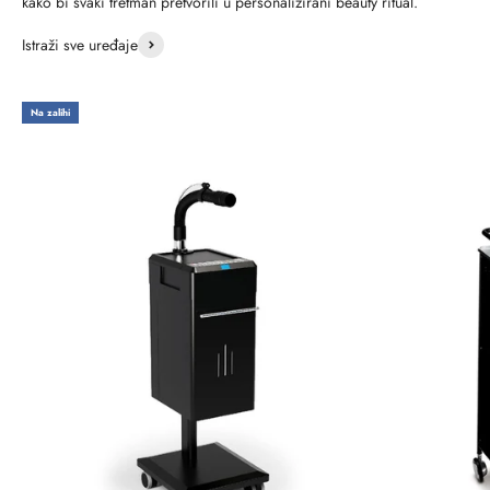
kako bi svaki tretman pretvorili u personalizirani beauty ritual.
Istraži sve uređaje
Na zalihi